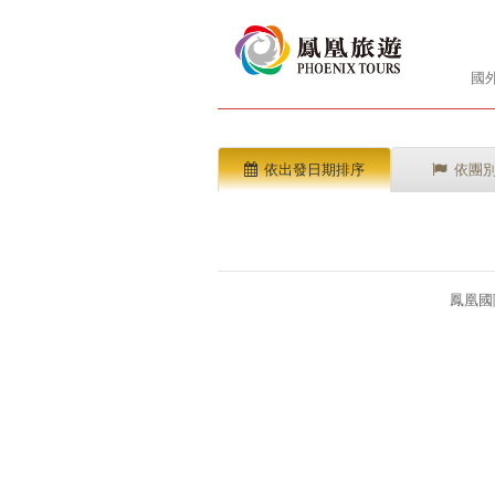
國
依出發日期排序
依團
鳳凰國際旅