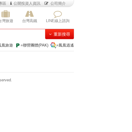
專區
公開投資人資訊
公司簡介
台灣旅遊
台灣高鐵
LINE線上諮詢
重新搜尋
鳳凰旅遊
=聯營團體(PAK)
=鳳凰逍遙
erved.