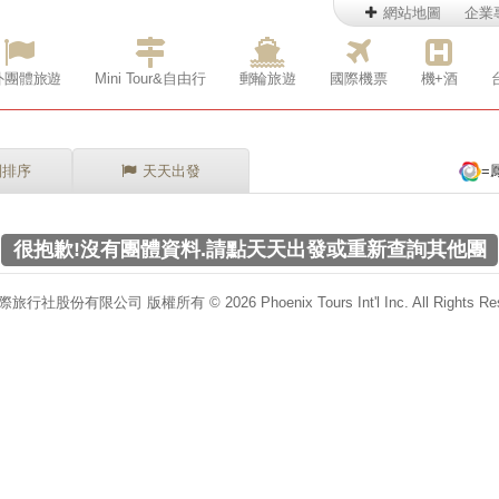
網站地圖
企業
外團體旅遊
Mini Tour&自由行
郵輪旅遊
國際機票
機+酒
別排序
天天出發
=
很抱歉!沒有團體資料.請點天天出發或重新查詢其他團
行社股份有限公司 版權所有 © 2026 Phoenix Tours Int'l Inc. All Rights Res