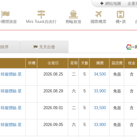
網站地圖
企業
外團體旅遊
Mini Tour&自由行
郵輪旅遊
國際機票
機+酒
別排序
天天出發
=
班機
出發日
星期
天數
團費
簽證費
稅金
韓服體驗.星
2026.08.25
二
5
34,500
免簽
含
韓服體驗.星
2026.08.29
六
5
33,900
免簽
含
韓服體驗.星
2026.09.01
二
5
33,500
免簽
含
韓服體驗.星
2026.09.05
六
5
33,900
免簽
含