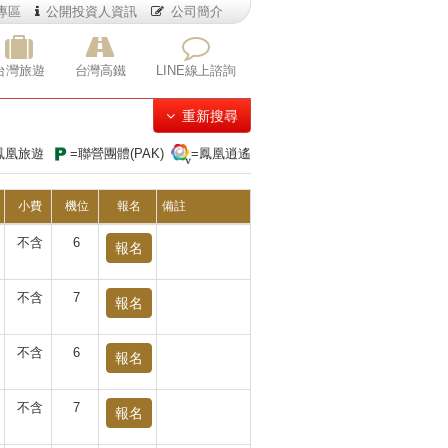
專區
公開投資人資訊
公司簡介
台灣旅遊
台灣高鐵
LINE線上諮詢
重新搜尋
鳳凰旅遊
=聯營團體(PAK)
=鳳凰逍遙
小費
機位
報名
備註
不含
6
報名
不含
7
報名
不含
6
報名
不含
7
報名