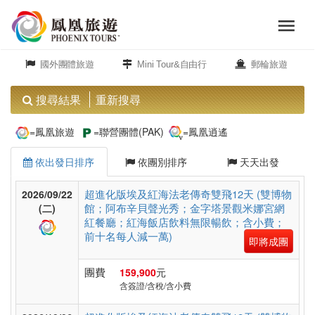
menu
旅
close
遊
國外團體旅遊
Mini Tour&自由行
郵輪旅遊
頻
道
搜尋結果
重新搜尋
歐
=鳳凰旅遊
=聯營團體(PAK)
=鳳凰逍遙
洲
依出發日排序
依團別排序
天天出發
美
超進化版埃及紅海法老傳奇雙飛12天 (雙博物
2026/09/22
館；阿布辛貝聲光秀；金字塔景觀米娜宮網
洲
(二)
紅餐廳；紅海飯店飲料無限暢飲；含小費；
前十名每人減一萬)
即將成團
島
團費
159,900
元
嶼.
含簽證/含稅/含小費
度